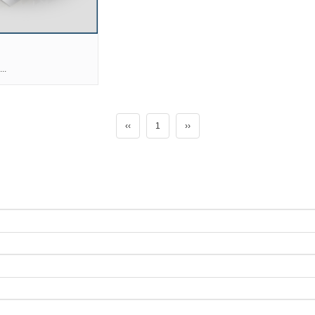
..
‹‹
1
››