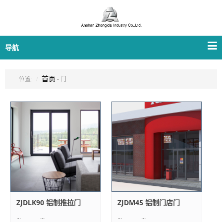
导航
首页
位置:
- 门
ZJDLK90 铝制推拉门
ZJDM45 铝制门店门
... ...
... ...